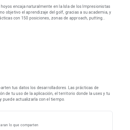
 hoyos encaja naturalmente en la Isla de los Impresionistas
omo objetivo el aprendizaje del golf, gracias a su academia, y
ácticas con 150 posiciones, zonas de approach, putting
as y no golfistas por igual, en un ambiente acogedor, en
s cuando hace buen tiempo. Finalmente, un departamento,
y sus eventos corporativos o familiares.
ten tus datos los desarrolladores. Las prácticas de
 de tu uso de la aplicación, el territorio donde la uses y tu
y puede actualizarla con el tiempo.
laran lo que comparten