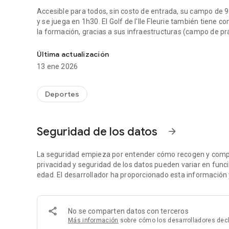
Accesible para todos, sin costo de entrada, su campo de 9
y se juega en 1h30. El Golf de l'Ile Fleurie también tiene c
la formación, gracias a sus infraestructuras (campo de pr
Bienvenido al campo de golf de Île-Fleurie
green, etc.).
Última actualización
El lounge bar restaurante, el Rhino's Club, acoge a golfist
13 ene 2026
invierno, junto a la chimenea, o en sus soleadas terraza
servicios y salones están disponibles para sus seminarios 
Deportes
Seguridad de los datos
arrow_forward
La seguridad empieza por entender cómo recogen y compar
privacidad y seguridad de los datos pueden variar en función
edad. El desarrollador ha proporcionado esta información 
No se comparten datos con terceros
Más información
sobre cómo los desarrolladores dec