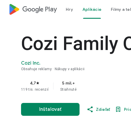
google_logo Play
Hry
Aplikácie
Filmy a te
Cozi Family 
Cozi Inc.
Obsahuje reklamy
Nákupy v aplikácii
4,7
5 mil.+
star
119 tis. recenzií
Stiahnuté
Inštalovať
Zdieľať
Pri