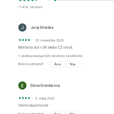
114 tis.
recenzií
Juraj Strieška
23. novembra 2025
Mohla by byť v SK alebo CZ verzii.
1 osoba považuje túto recenziu za užitočnú
Áno
Nie
Bolo to užitočné?
Elena Grendarova
5. mája 2022
Velmi nápomocné