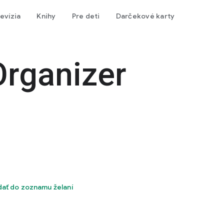
levízia
Knihy
Pre deti
Darčekové karty
Organizer
dať do zoznamu želaní