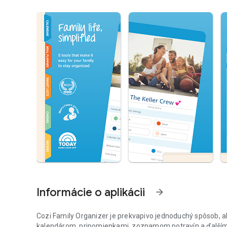
Informácie o aplikácii
arrow_forward
Cozi Family Organizer je prekvapivo jednoduchý spôsob, 
kalendárom, pripomienkami, zoznamom potravín a ďalším