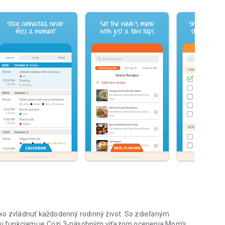
ako zvládnuť každodenný rodinný život. So zdieľaným
i funkciami je Cozi 3-násobným víťazom ocenenia Mom’s