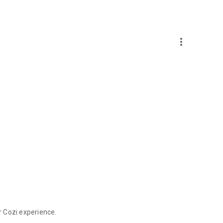
more_vert
 Cozi experience.