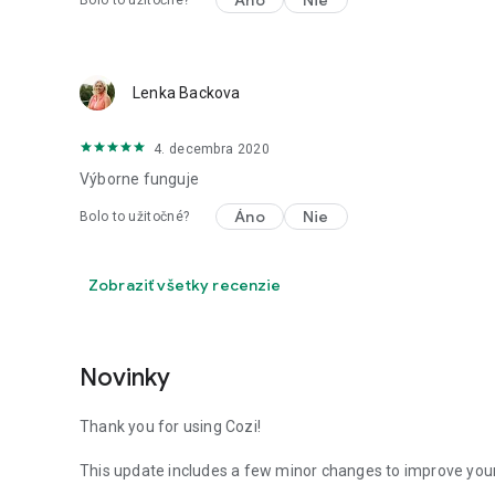
Áno
Nie
Bolo to užitočné?
Lenka Backova
4. decembra 2020
Výborne funguje
Áno
Nie
Bolo to užitočné?
Zobraziť všetky recenzie
Novinky
Thank you for using Cozi!
This update includes a few minor changes to improve your