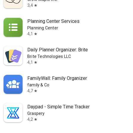
3,4
star
Planning Center Services
Planning Center
4,1
star
Daily Planner Organizer: Brite
Brite Technologies LLC
4,1
star
FamilyWall: Family Organizer
family & Co
4,7
star
Daypad - Simple Time Tracker
Graspery
4,2
star