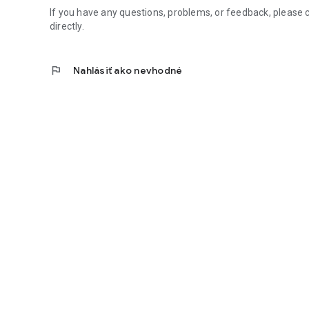
If you have any questions, problems, or feedback, please
directly.
flag
Nahlásiť ako nevhodné