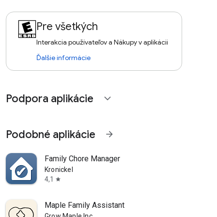
Pre všetkých
Interakcia používateľov a Nákupy v aplikácii
Ďalšie informácie
Podpora aplikácie
expand_more
Podobné aplikácie
arrow_forward
Family Chore Manager
Kronickel
4,1
star
Maple Family Assistant
Grow Maple Inc.