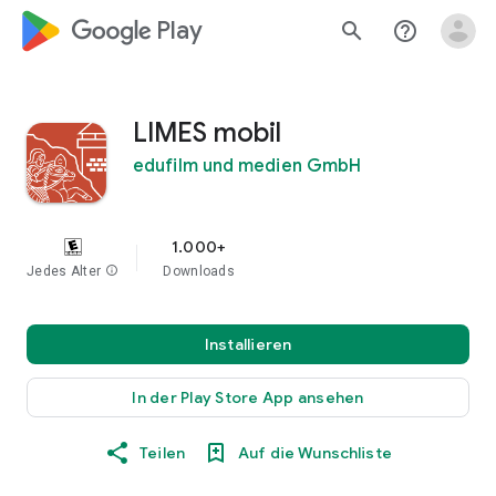
google_logo Play
search
help_outline
LIMES mobil
edufilm und medien GmbH
1.000+
Jedes Alter
info
Downloads
Installieren
In der Play Store App ansehen
Teilen
Auf die Wunschliste