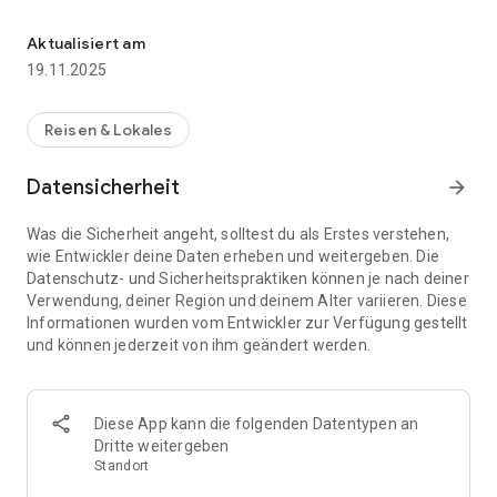
Gehen Sie mit der Applikation auf Entdeckungsreise am Limes!
bekannt. Die App ermöglicht Ihnen einen neuen Blick auf
ganz unterschiedliche archäologische Monumente: 360°
Aktualisiert am
Ansichten, Augmented Reality Inhalte, 3D Objekte von
19.11.2025
Funden und zahlreiche Videosequenzen bieten spannende
Einblicke in die Welt der Römer in Deutschland.
Reisen & Lokales
Funktionen:
* Das Bodendenkmal in der Landschaft erkunden
Datensicherheit
arrow_forward
* GPS gestützte Kartendarstellung mit Alert bei
nahegelegenen POIs
Was die Sicherheit angeht, solltest du als Erstes verstehen,
* 3D Objekte und Modelle
wie Entwickler deine Daten erheben und weitergeben. Die
* 360° Ansichten von virtuellen Modellen
Datenschutz- und Sicherheitspraktiken können je nach deiner
* Augmented Reality: Darstellung von POIs im Kameramodus,
Verwendung, deiner Region und deinem Alter variieren. Diese
Darstellung von 3D Inhalten im Kameramodus
Informationen wurden vom Entwickler zur Verfügung gestellt
* Download von Kartendaten und Inhalten
und können jederzeit von ihm geändert werden.
* Inhalte werden automatisch aktualisiert
* Verbindung von Archäologischen Monumenten und Museen
Die zoombare Karte (OpenStreetMap) ermöglicht den
Diese App kann die folgenden Datentypen an
einfachen Zugang zu den Inhalten der verschiedenen Orte.
Dritte weitergeben
Kartendaten und Inhalte sind als Offline Content vorgesehen
Standort
und müssen vor der Nutzung heruntergeladen werden. Die