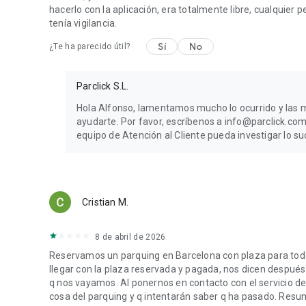
hacerlo con la aplicación, era totalmente libre, cualquier p
tenía vigilancia.
Sí
No
¿Te ha parecido útil?
Parclick S.L.
Hola Alfonso, lamentamos mucho lo ocurrido y las m
ayudarte. Por favor, escríbenos a info@parclick.com
equipo de Atención al Cliente pueda investigar lo s
Cristian M.
8 de abril de 2026
Reservamos un parquing en Barcelona con plaza para todo el
llegar con la plaza reservada y pagada, nos dicen después
q nos vayamos. Al ponernos en contacto con el servicio de 
cosa del parquing y q intentarán saber q ha pasado. Res