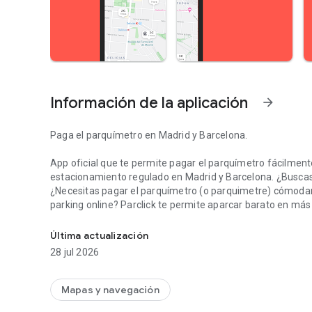
Información de la aplicación
arrow_forward
Paga el parquímetro en Madrid y Barcelona.
App oficial que te permite pagar el parquímetro fácilment
estacionamiento regulado en Madrid y Barcelona. ¿Buscas
¿Necesitas pagar el parquímetro (o parquimetre) cómodam
parking online? Parclick te permite aparcar barato en má
Busca y reserva plazas de parking con descuento cerca de 
esperando para descargar y ahorrar hasta un 70% en park
Última actualización
¿Estás cansado de llegar a una ciudad y pasar horas busc
28 jul 2026
aparcamiento donde quieras con descuentos en parkings en
de grandes ofertas en aparcamientos de los aeropuertos 
de tren y puertos. ¡Olvídate de dar vueltas en busca de un 
Mapas y navegación