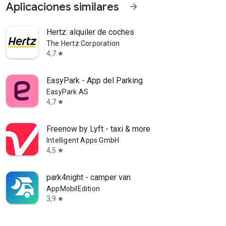
Aplicaciones similares
arrow_forward
Hertz: alquiler de coches
The Hertz Corporation
4,7
star
EasyPark - App del Parking
EasyPark AS
4,7
star
Freenow by Lyft - taxi & more
Intelligent Apps GmbH
4,5
star
park4night - camper van
AppMobilEdition
3,9
star