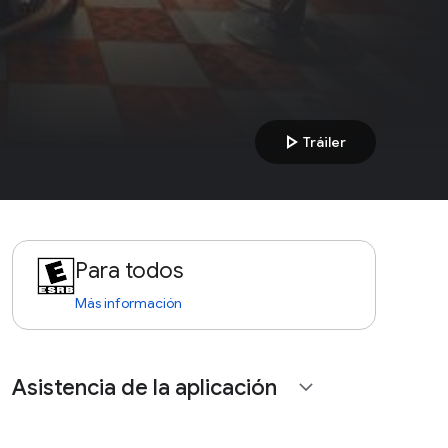
play_arrow
Tráiler
Para todos
Más información
Asistencia de la aplicación
expand_more