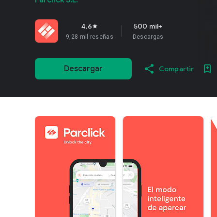
Parclick S.L.
4,6
500 mil+
star
9,28 mil reseñas
Descargas
Descargar
Compartir