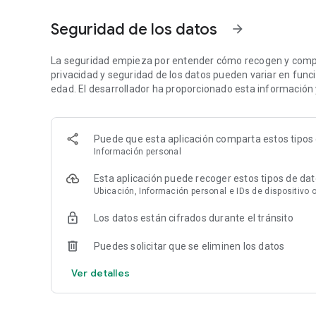
El funcionamiento de Parclick resulta sencillo e intuitivo: 
parkings con ofertas disponibles en la zona y reserva tu p
Seguridad de los datos
arrow_forward
necesitas tu código de reserva para acceder y aparcar tu v
LA FORMA MÁS SENCILLA DE ENCONTRAR PARKING
La seguridad empieza por entender cómo recogen y compar
privacidad y seguridad de los datos pueden variar en función
√ Elige la zona en la que quieres aparcar y las fechas de
edad. El desarrollador ha proporcionado esta información 
Deja que la app te geolocalice o busca por calle, ciudad o 
aparcar tu vehículo. Acto seguido, solo tendrás que selecci
Puede que esta aplicación comparta estos tipos 
que viajar en tren, barco o avión, también encontrarás of
Información personal
√ Infinidad de aparcamientos a tu disposición
Esta aplicación puede recoger estos tipos de da
Ubicación, Información personal e IDs de dispositivo o
Parclick ofrece cientos de plazas de parking que se ajust
del día, para todo tipo de vehículos (coches, motos, furgone
Los datos están cifrados durante el tránsito
√ Selecciona, reserva y obtén tu código de acceso
Puedes solicitar que se eliminen los datos
Regístrate, da de alta tu vehículo y selecciona el método
Ver detalles
código de reserva para mostrar en el lugar de destino. D
localizar el lugar de aparcamiento y gestionar todas tus r