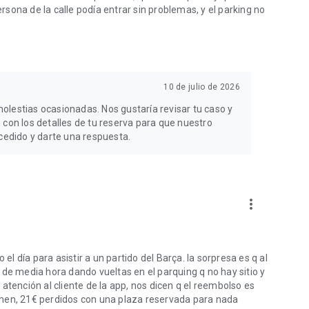
ersona de la calle podía entrar sin problemas, y el parking no
10 de julio de 2026
olestias ocasionadas. Nos gustaría revisar tu caso y
 con los detalles de tu reserva para que nuestro
ucedido y darte una respuesta.
more_vert
 día para asistir a un partido del Barça. la sorpresa es q al
 de media hora dando vueltas en el parquing q no hay sitio y
atención al cliente de la app, nos dicen q el reembolso es
umen, 21€ perdidos con una plaza reservada para nada