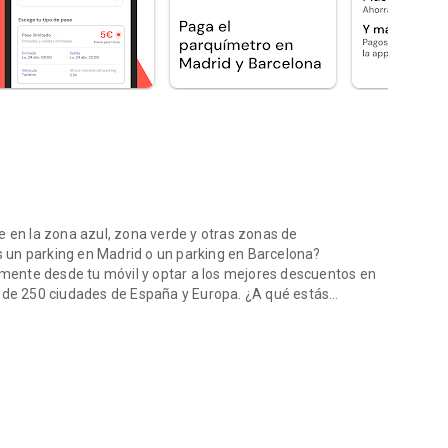
e en la zona azul, zona verde y otras zonas de
 un parking en Madrid o un parking en Barcelona?
ente desde tu móvil y optar a los mejores descuentos en
s de 250 ciudades de España y Europa. ¿A qué estás
ti. ¡Descarga ahora!
ing?
ando una plaza de parking? Con Parclick podrás encontrar
 Sevilla, Valencia, Bilbao y parkings en Alicante, además
de ciudades como Madrid o Barcelona, y en las estaciones
lugar en el que aparcar el coche!