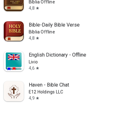
Bíblia Offline
4,8
star
Bible-Daily Bible Verse
Bíblia Offline
4,8
star
English Dictionary - Offline
Livio
4,6
star
Haven - Bible Chat
E12 Holdings LLC
4,9
star