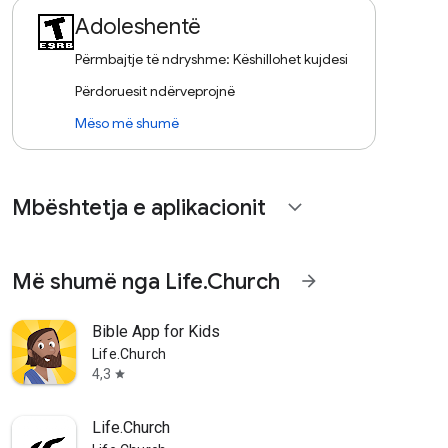
Adoleshentë
Përmbajtje të ndryshme: Këshillohet kujdesi
Përdoruesit ndërveprojnë
Mëso më shumë
Mbështetja e aplikacionit
expand_more
Më shumë nga Life.Church
arrow_forward
Bible App for Kids
Life.Church
4,3
star
Life.Church