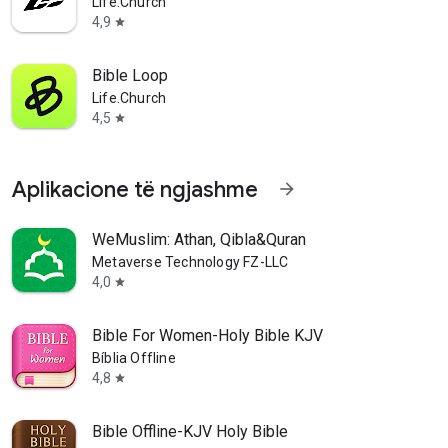
Life.Church
4,9
star
Bible Loop
Life.Church
4,5
star
Aplikacione të ngjashme
arrow_forward
WeMuslim: Athan, Qibla&Quran
Metaverse Technology FZ-LLC
4,0
star
Bible For Women-Holy Bible KJV
Bíblia Offline
4,8
star
Bible Offline-KJV Holy Bible