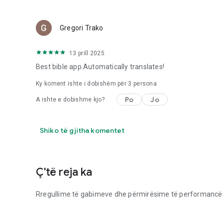
Gregori Trako
13 prill 2025
Best bible app.Automatically translates!
Ky koment ishte i dobishëm për
3
persona
Po
Jo
A ishte e dobishme kjo?
Shiko të gjitha komentet
Ç'të reja ka
Rregullime të gabimeve dhe përmirësime të performancë