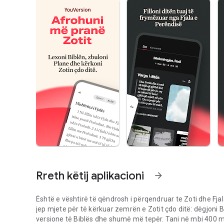
Rreth këtij aplikacioni
arrow_forward
Është e vështirë të qëndrosh i përqendruar te Zoti dhe Fjala
jep mjete për të kërkuar zemrën e Zotit çdo ditë: dëgjoni B
versione të Biblës dhe shumë më tepër. Tani në mbi 400 mil