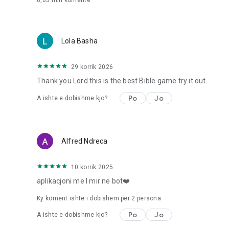
8,65 mln
komente
Lola Basha
29 korrik 2026
Thank you Lord this is the best Bible game try it out.
Po
Jo
A ishte e dobishme kjo?
Alfred Ndreca
10 korrik 2025
aplikacjoni me I mir ne bot❤️
Ky koment ishte i dobishëm për
2
persona
Po
Jo
A ishte e dobishme kjo?