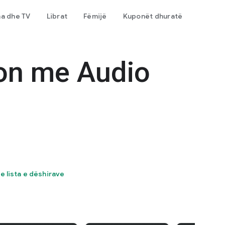
ma dhe TV
Librat
Fëmijë
Kuponët dhuratë
ion me Audio
te lista e dëshirave