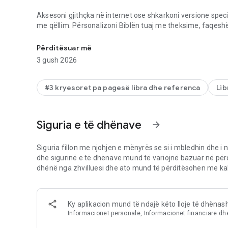
Aksesoni gjithçka në internet ose shkarkoni versione specifik
me qëllim. Përsonalizoni Biblën tuaj me theksime, faqe
Aplikacion i Biblës në Shqip Falas! Lutje + Vargu i Ditës + B
shpërndani me miq. Gëzo bashkëbisedime të sinqerta rret
zbulimet tuaja. Krijoni imazhe arti nga vargjet e Biblës për
Përditësuar më
3 gush 2026
LEXONI BIBLËN PËRDITË
● Përjetoni aplikacionin e Biblës në 65+ gjuhë.
● Kaloni midis 2,000+ versione të Biblës në 1,300+ gjuhë.
#3 kryesoret pa pagesë libra dhe referenca
Lib
● Versione të njohura: KJV, NIV, NKJV, NLT, ESV, NASB, Ver
● Bibla Jashtë Linje: Lexoni jashtë linje pa qasje në rrjet (v
● Bibla Audio: Audio për versione specifike (nuk ofrohet jas
Siguria e të dhënave
arrow_forward
● Lexoni Vargun e Ditës
LIDHU ME MIQ
Siguria fillon me njohjen e mënyrës se si i mbledhin dhe i n
● Përqendroni miqësitë tuaja rreth Shkrimit të Shenjtë në A
dhe sigurinë e të dhënave mund të variojnë bazuar në për
● Përmbajtja: Shikoni se çfarë shënojnë dhe theksojnë miq
dhënë nga zhvilluesi dhe ato mund të përditësohen me kal
● Komente: Lidhuni me miq ndërsa mësoni së bashku të vër
MËSONI FJALËN E ZOTIT
Ky aplikacion mund të ndajë këto lloje të dhënas
● Plane Leximi: Mijëra Dedikime, Plane të Biblës.
Informacionet personale, Informacionet financiare dhe 
● Video: Shikoni klipe nga filmi JESUS.