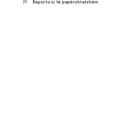
flag
Raporto si të papërshtatshëm