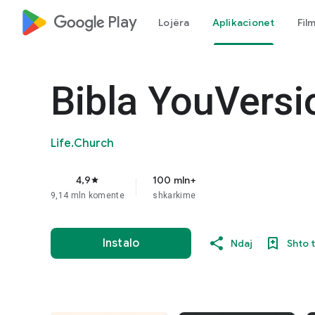
google_logo Play
Lojëra
Aplikacionet
Fil
Bibla YouVers
Life.Church
4,9
100 mln+
star
9,14 mln komente
shkarkime
Instalo
Ndaj
Shto 