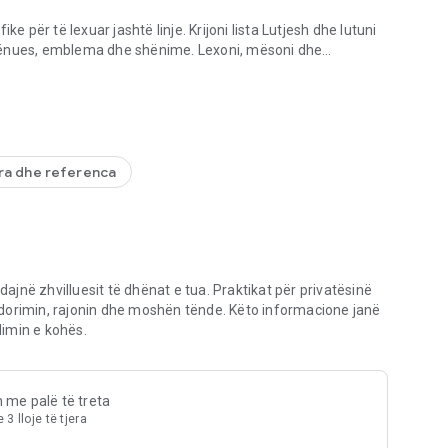
e për të lexuar jashtë linje. Krijoni lista Lutjesh dhe lutuni
shënues, emblema dhe shënime. Lexoni, mësoni dhe
ibla Jashtë Linje
h fejës. Afrohuni më pranë Zotit me miq dhe shpërndani
 të shpërndare & shtoni vargje të Biblës në fotot tuaja.
ra dhe referenca
sioni Standard i Rishikuar (RSV), dhe më shumë.
ersione specifike).
htë linje).
dajnë zhvilluesit të dhënat e tua. Praktikat për privatësinë
plikacionin të Biblës.
dorimin, rajonin dhe moshën tënde. Këto informacione janë
të tuaj.
imin e kohës.
tetat Biblike.
h me palë të treta
3 lloje të tjera