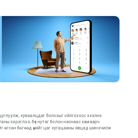
racy
ales calls
 and more
to Google Drive
 цуглуулж, хуваалцдаг болохыг ойлгохоос эхэлнэ.
аны хэрэглээ, бүс нутаг болон наснаас хамаарч
йг өгсөн бөгөөд үүнийг цаг хугацааны явцад шинэчилж