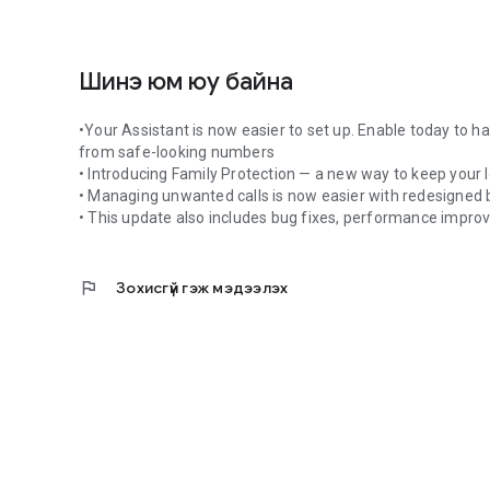
Шинэ юм юу байна
•Your Assistant is now easier to set up. Enable today to
from safe-looking numbers
• Introducing Family Protection — a new way to keep your
• Managing unwanted calls is now easier with redesigned b
• This update also includes bug fixes, performance impro
flag
Зохисгүй гэж мэдээлэх