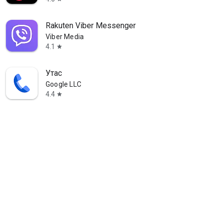
Rakuten Viber Messenger
Viber Media
4.1
star
Утас
Google LLC
4.4
star