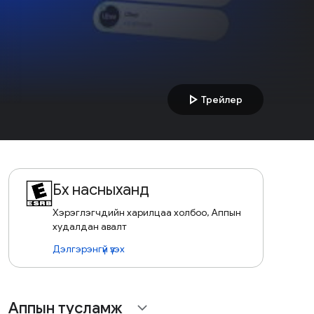
play_arrow
Трейлер
Бүх насныханд
Хэрэглэгчдийн харилцаа холбоо, Аппын
худалдан авалт
Дэлгэрэнгүй үзэх
Аппын тусламж
expand_more