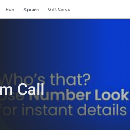
Ном
Хүүхдийн
Gift Cards
am Call