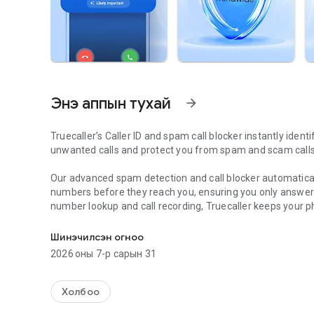
Энэ аппын тухай
arrow_forward
Truecaller’s Caller ID and spam call blocker instantly ident
unwanted calls and protect you from spam and scam calls
Our advanced spam detection and call blocker automatical
numbers before they reach you, ensuring you only answer im
number lookup and call recording, Truecaller keeps your ph
Spam call blocker & caller ID. Block scam & robocalls. Scr
AI Call Scanner
Шинэчилсэн огноо
- Detects human vs. AI-synthesized voices
2026 оны 7-р сарын 31
- Protects you from voice scams and fraud
- Activate via a dedicated dialer button
- Records a voice sample and analyzes it in real time
Холбоо
- Tells you if you're speaking to a real person or a bot