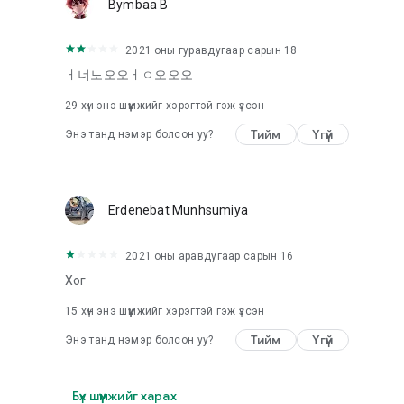
Bymbaa B
2021 оны гуравдугаар сарын 18
ㅓ너노오오ㅓㅇ오오오
29
хүн энэ шүүмжийг хэрэгтэй гэж үзсэн
Тийм
Үгүй
Энэ танд нэмэр болсон уу?
Erdenebat Munhsumiya
2021 оны аравдугаар сарын 16
Хог
15
хүн энэ шүүмжийг хэрэгтэй гэж үзсэн
Тийм
Үгүй
Энэ танд нэмэр болсон уу?
Бүх шүүмжийг харах