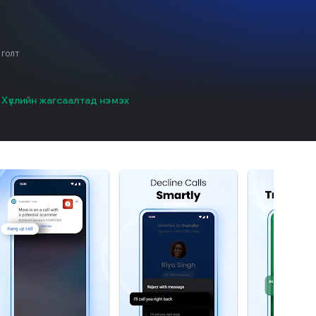
голт
Хүслийн жагсаалтад нэмэх