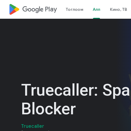
google_logo Play
Тоглоом
Апп
Кино, ТВ
Truecaller: Sp
Blocker
Truecaller