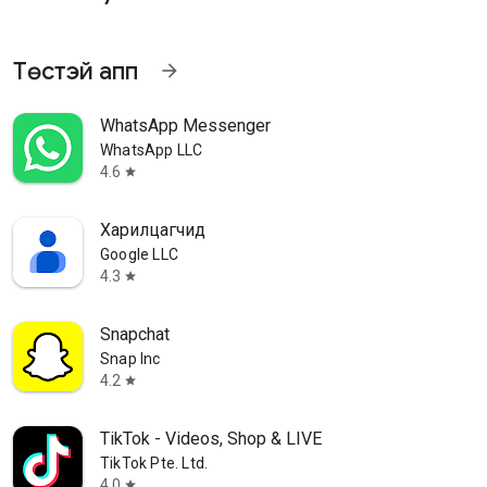
Төстэй апп
arrow_forward
WhatsApp Messenger
WhatsApp LLC
4.6
star
Харилцагчид
Google LLC
4.3
star
Snapchat
Snap Inc
4.2
star
TikTok - Videos, Shop & LIVE
TikTok Pte. Ltd.
4.0
star