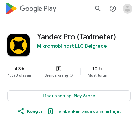
google_logo Play
search
help_outline
Yandex Pro (Taximeter)
Mikromobilnost LLC Belgrade
4.3
10J+
star
1.39J ulasan
Semua orang
info
Muat turun
Lihat pada apl Play Store
Kongsi
Tambahkan pada senarai hajat