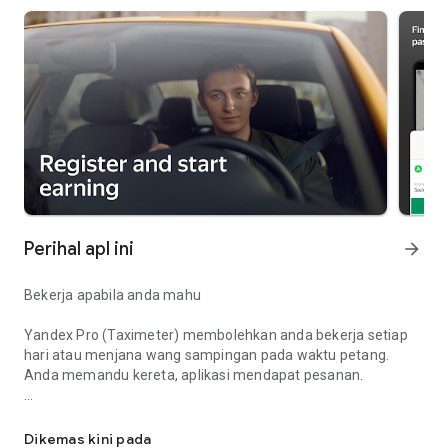
Perihal apl ini
arrow_forward
Bekerja apabila anda mahu
Yandex Pro (Taximeter) membolehkan anda bekerja setiap
hari atau menjana wang sampingan pada waktu petang.
Anda memandu kereta, aplikasi mendapat pesanan.
Tidak seperti pekerjaan pemandu dalam teksi. Jadilah rakan k
Bermula dengan pantas
Dikemas kini pada