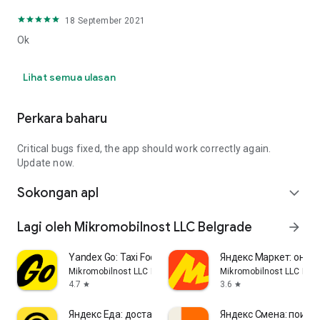
18 September 2021
Ok
Lihat semua ulasan
Perkara baharu
Critical bugs fixed, the app should work correctly again.
Update now.
Sokongan apl
expand_more
Lagi oleh Mikromobilnost LLC Belgrade
arrow_forward
Yandex Go: Taxi Food Delivery
Яндекс Маркет: онла
Mikromobilnost LLC Belgrade
Mikromobilnost LLC Bel
4.7
3.6
star
star
Яндекс Еда: доставка еды
Яндекс Смена: поиск