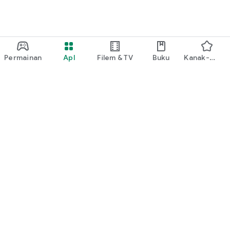
Permainan
Apl
Filem & TV
Buku
Kanak-
kanak
Google Play
Play Pass
Play Points
Kad hadiah
Tebus
Dasar pembayaran balik