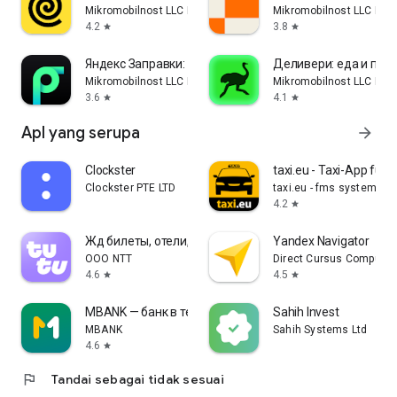
Mikromobilnost LLC Belgrade
Mikromobilnost LLC Bel
4.2
3.8
star
star
Яндекс Заправки: АЗС на карте
Деливери: еда и про
Mikromobilnost LLC Belgrade
Mikromobilnost LLC Bel
3.6
4.1
star
star
Apl yang serupa
arrow_forward
Clockster
taxi.eu - Taxi-App für 
Clockster PTE LTD
taxi.eu - fms systems 
4.2
star
Жд билеты, отели, авиабилеты
Yandex Navigator
OOO NTT
Direct Cursus Computer
4.6
4.5
star
star
MBANK — банк в телефоне
Sahih Invest
MBANK
Sahih Systems Ltd
4.6
star
flag
Tandai sebagai tidak sesuai