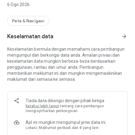
Muat turun aplikasi dan daftar. Pergi melalui beberapa
6 Ogo 2026
formaliti dengan syarikat teksi dan mula bekerja. Yandex Pro
(Taximeter) akan menghala ke tempat anda boleh menjana
wang paling banyak dan menghantar pesanan kepada anda.
Peta & Navigasi
Dapatkan pelanggan secara automatik
Keselamatan data
arrow_forward
Tidak perlu mencari pelanggan — anda secara automatik
Keselamatan bermula dengan memahami cara pembangun
mendapat pesanan daripada pelanggan yang terdekat
mengumpul dan berkongsi data anda. Amalan privasi dan
dengan anda. Yandex Pro (Taximeter) mengedarkan
keselamatan data mungkin berbeza-beza berdasarkan
pesanan supaya anda menghabiskan paling sedikit masa
penggunaan, rantau dan umur anda. Pembangun
kosong dan paling banyak masa memperoleh pendapatan.
memberikan maklumat ini dan mungkin mengemaskinikan
maklumat dari semasa ke semasa.
Yandex.Navigator percuma
Cari pelanggan dan bawa mereka ke destinasi mereka
dengan cepat terima kasih kepada Yandex.Navigator. Anda
Tiada data dikongsi dengan pihak ketiga
tidak perlu melakukan apa-apa - ia akan mendapat arah
Ketahui lebih lanjut
tentang cara pembangun
secara automatik dan membimbing anda dalam perjalanan
mengisytiharkan perkongsian
anda. Untuk anda, Navigator adalah percuma.
Apl ini mungkin mengumpul jenis data ini
Lokasi, Maklumat peribadi dan 8 yang lain
Lihat pesanan bergaji tinggi pada peta