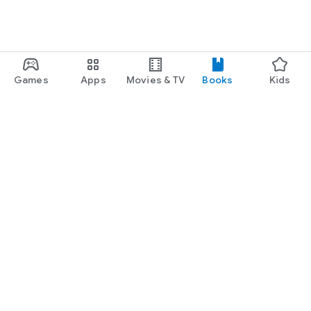
니께서 모든 것을 남겨 주시고 하늘 나라로 떠나셨다. 치료법은
Soon Joe Treatment이다. 어머니 함자이셨다.
Games
Apps
Movies & TV
Books
Kids
Google Play
Play Pass
Play Points
Gift cards
Redeem
Refund policy