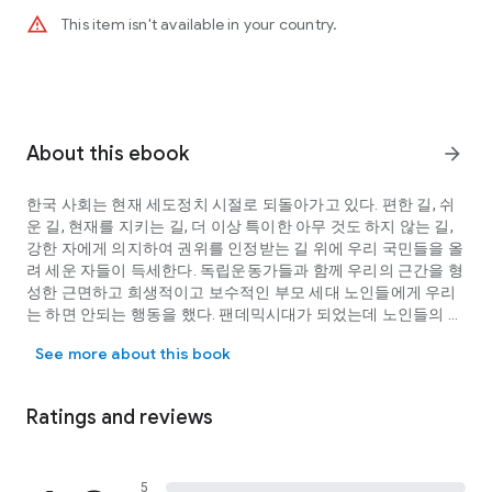
warning_amber
This item isn't available in your country.
About this ebook
arrow_forward
한국 사회는 현재 세도정치 시절로 되돌아가고 있다. 편한 길, 쉬
운 길, 현재를 지키는 길, 더 이상 특이한 아무 것도 하지 않는 길,
강한 자에게 의지하여 권위를 인정받는 길 위에 우리 국민들을 올
려 세운 자들이 득세한다. 독립운동가들과 함께 우리의 근간을 형
성한 근면하고 희생적이고 보수적인 부모 세대 노인들에게 우리
는 하면 안되는 행동을 했다. 팬데믹시대가 되었는데 노인들의 사
한국 사회는 현재 세도정치 시절로 되돌아가고 있다. 편한 길, 쉬운 
망이 압도적으로 늘었는데 노인들을 보호하지 않았다. 치매 환자
See more about this book
들에게 신세대 수재들은 치매약과 정신약물을 먹였고 신체를 결
박했고 부모 재산을 빼앗었고 일찍 죽도록 합법화했다. 전통 가치
와 효도를 중시하는 보수의 가치를 말살하기 위하여 보수·보수·보
Ratings and reviews
수하면서 더러운 용어인 것처럼 떠벌이는 방송진행자를 비판하
지 않았다. 이 책의 저자는 상기 수재들의 삶과는 아예 정반대로
살기로 결심했다. 그리고 실천에 옮겼다. 무엇보다도 소중한 시민
5
의 생명을 구하기 위하여 이 책을 시민에게 제출한다.