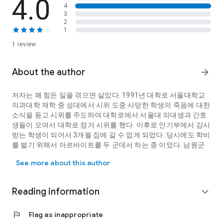
4.0
4
3
2
1
1 review
About the author
arrow_forward
저자는 꽤 힘든 일을 겪으면 살았다. 1991년 대학로 서울대학교
의과대학 재학 중 성대에서 시위 도중 사망한 학생의 죽음에 대한
소식을 듣고 시위를 주도하여 대학로에서 서울대 의대생과 간호
생들이 모여서 대학로 점거 시위를 했다. 이후로 안기부에서 감시
받는 학생이 되어서 3개월 집에 갈 수 없게 되었다. 당시에도 학비
를 벌기 위해서 아르바이트를 두 군데서 하는 중 이었다. 남원군
저자는 꽤 힘든 일을 겪으면 살았다. 1991년 대학로 서울대학교 의
덕과면 만석지기 집에서 나고 자라며 부족함 없이 살다가 겪게된
See more about this author
의대 재학 중 다양한 경험은 저자에게 항상 새롭게 남다른 일을
해도 잘 적응할 수 있는 원천이 되었다.
코비드-19 질환은 인류가 새롭게 겪고 있는 차원이 다른 질환이
Reading information
expand_more
다. 이 질환을 이해하기 위해서는 양자역학과 양자화학을 잘 알아
야 병리 기전을 이해할 수 있다. 저자는 마침 중력 이론과 실험을
flag
Flag as inappropriate
하며 상대이론과 양자역학에 빠져 사는 중 이었다. 그리고 어머니