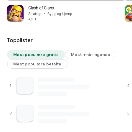
Clash of Clans
Strategi
•
Bygg og kjemp
4,5
star
Topplister
Mest populære gratis
Mest innbringende
Mest populære betalte
1
4
2
5