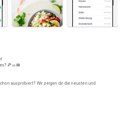
n!
? 🍕️🥗️🍔️
 schon ausprobiert? Wir zeigen dir die neusten und
gericht, Dessert zum Hauptgericht auf’s Haus oder andere
r doch mal an, welche Restaurants in deiner Umgebung sind