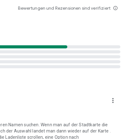
Bewertungen und Rezensionen sind verifiziert
info_outline
more_vert
deren Namen suchen. Wenn man auf der Stadtkarte die
ach der Auswahl landet man dann wieder auf der Karte .
 Ladenliste scrollen, eine Option nach