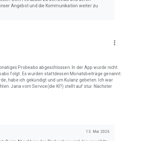
unser Angebot und die Kommunikation weiter zu
more_vert
nmonatiges Probeabo abgeschlossen. In der App wurde nicht
esabo folgt. Es wurden stattdessen Monatsbeiträge genannt.
rde, habe ich gekündigt und um Kulanz gebeten. Ich war
len. Jana vom Service(die KI?) stellt auf stur. Nächster
13. Mai 2026