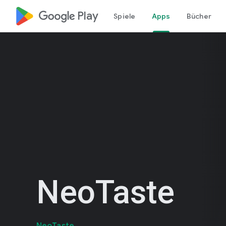
google_logo Play
Spiele
Apps
Bücher
NeoTaste