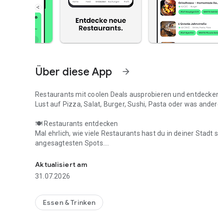
Über diese App
arrow_forward
Restaurants mit coolen Deals ausprobieren und entdecke
Lust auf Pizza, Salat, Burger, Sushi, Pasta oder was anderes
🍽️
Restaurants entdecken
Mal ehrlich, wie viele Restaurants hast du in deiner Stadt
angesagtesten Spots.
Entdecke neue Restaurants in deiner Stadt!
🎁
Coole Deals
Aktualisiert am
Unsere Partner-Restaurants laden dich ein: 2 für 1 Haupt
31.07.2026
coole Deals!
📱
Immer dabei
Essen & Trinken
Du hast alle Deals immer in deiner Hosentasche. Schau di