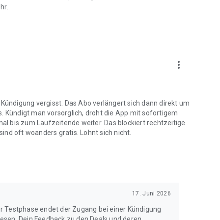
hr.
more_vert
 Kündigung vergisst. Das Abo verlängert sich dann direkt um
. ​Kündigt man vorsorglich, droht die App mit sofortigem
mal bis zum Laufzeitende weiter. Das blockiert rechtzeitige
ind oft woanders gratis. Lohnt sich nicht.
17. Juni 2026
r Testphase endet der Zugang bei einer Kündigung
iesen. Dein Feedback zu den Deals und deren