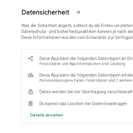
und dich einladen.
Datensicherheit
arrow_forward
📍
In allen Städten nutzbar
Du kannst NeoTaste in allen Städten nutzen, in denen wi
weitere Städte und Restaurants dazu.
Was die Sicherheit angeht, solltest du als Erstes versteh
Datenschutz- und Sicherheitspraktiken können je nach de
↗️
Diese Informationen wurden vom Entwickler zur Verfügung
Entdecke alle Partner-Restaurants in der App!
Diese App kann die folgenden Datentypen an Dri
Finanzdaten und App-Informationen und -Leistung
Diese App kann die folgenden Datentypen erhe
Personenbezogene Daten, Finanzdaten und 2 weitere
Daten werden bei der Übertragung verschlüsselt
Du kannst das Löschen der Daten beantragen
Details ansehen