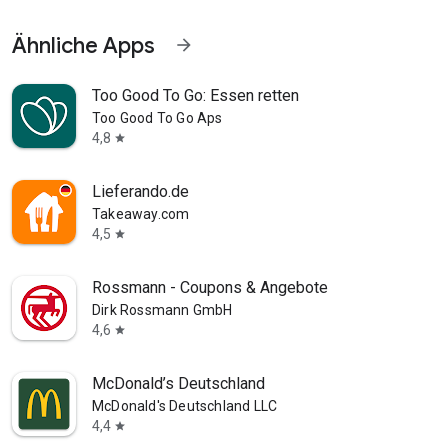
Ähnliche Apps
arrow_forward
Too Good To Go: Essen retten
Too Good To Go Aps
4,8
star
Lieferando.de
Takeaway.com
4,5
star
Rossmann - Coupons & Angebote
Dirk Rossmann GmbH
4,6
star
McDonald’s Deutschland
McDonald's Deutschland LLC
4,4
star