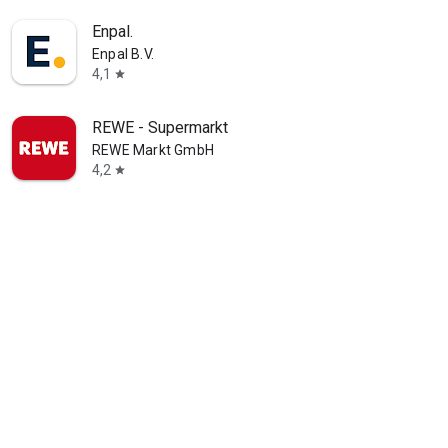
Enpal.
Enpal B.V.
4,1
star
REWE - Supermarkt
REWE Markt GmbH
4,2
star