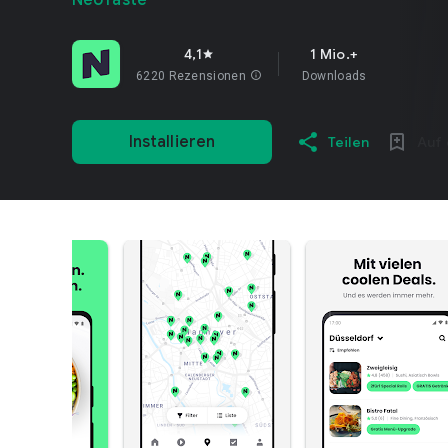
NeoTaste
4,1
1 Mio.+
star
6220 Rezensionen
info
Downloads
Installieren
Teilen
Auf 