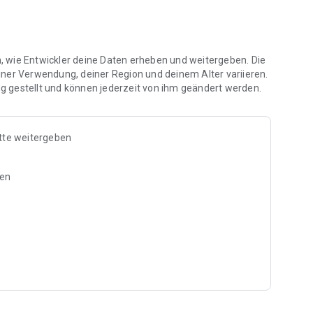
r Partner-Restaurants haben. Und es kommen laufend
en, wie Entwickler deine Daten erheben und weitergeben. Die
iner Verwendung, deiner Region und deinem Alter variieren.
 gestellt und können jederzeit von ihm geändert werden.
tte weitergeben
ben