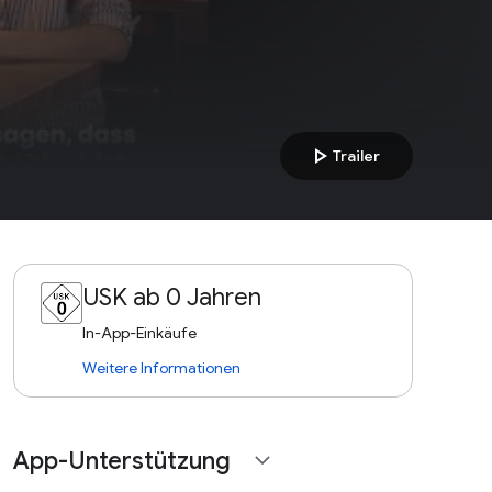
play_arrow
Trailer
USK ab 0 Jahren
In-App-Einkäufe
Weitere Informationen
App-Unterstützung
expand_more