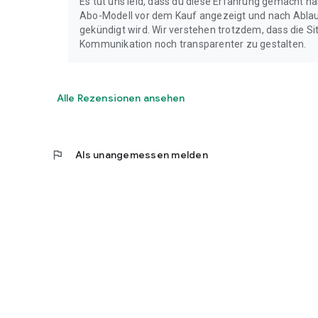
Es tut uns leid, dass du diese Erfahrung gemacht 
Abo-Modell vor dem Kauf angezeigt und nach Ablauf
gekündigt wird. Wir verstehen trotzdem, dass die Sit
Kommunikation noch transparenter zu gestalten.
Alle Rezensionen ansehen
flag
Als unangemessen melden