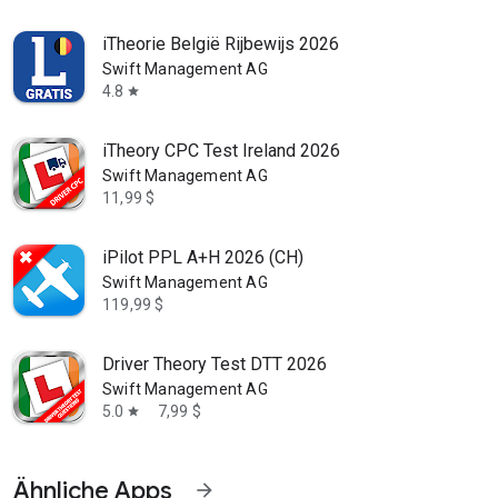
iTheorie België Rijbewijs 2026
Swift Management AG
4.8
star
iTheory CPC Test Ireland 2026
Swift Management AG
11,99 $
iPilot PPL A+H 2026 (CH)
Swift Management AG
119,99 $
Driver Theory Test DTT 2026
Swift Management AG
5.0
7,99 $
star
Ähnliche Apps
arrow_forward