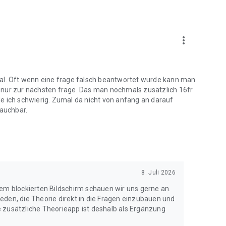
e dich optimal auf deine Theorieprüfung vor!
more_vert
 uns jederzeit gerne an support@swift.ch.
ial. Oft wenn eine frage falsch beantwortet wurde kann man
an nur zur nächsten frage. Das man nochmals zusätzlich 16fr
nde ich schwierig. Zumal da nicht von anfang an darauf
rauchbar.
8. Juli 2026
dem blockierten Bildschirm schauen wir uns gerne an.
eden, die Theorie direkt in die Fragen einzubauen und
 zusätzliche Theorieapp ist deshalb als Ergänzung