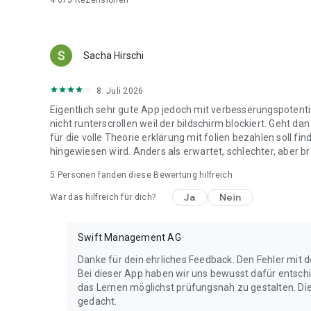
4'675
Rezensionen
LOS GEHT’S!
Hol dir jetzt die iTheorie Autotheorie 2026 App und bereit
Sacha Hirschi
Hast du Feedback oder Verbesserungsvorschläge? Schreib
8. Juli 2026
Eigentlich sehr gute App jedoch mit verbesserungspotent
nicht runterscrollen weil der bildschirm blockiert. Geht d
für die volle Theorie erklärung mit folien bezahlen soll fi
hingewiesen wird. Anders als erwartet, schlechter, aber b
5
Personen fanden diese Bewertung hilfreich
Ja
Nein
War das hilfreich für dich?
Swift Management AG
Danke für dein ehrliches Feedback. Den Fehler mit 
Bei dieser App haben wir uns bewusst dafür entschi
das Lernen möglichst prüfungsnah zu gestalten. Die
gedacht.