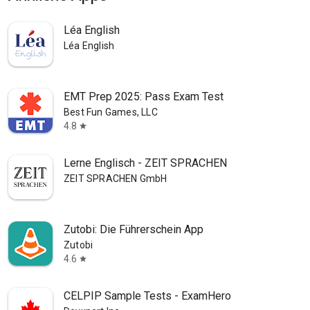
Léa English
Léa English
EMT Prep 2025: Pass Exam Test
Best Fun Games, LLC
4.8
star
Lerne Englisch - ZEIT SPRACHEN
ZEIT SPRACHEN GmbH
Zutobi: Die Führerschein App
Zutobi
4.6
star
CELPIP Sample Tests - ExamHero