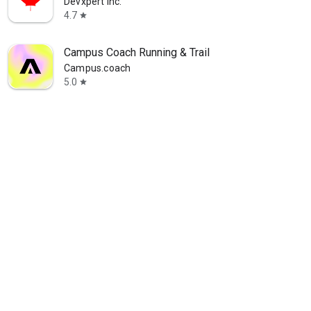
Devxpert Inc.
4.7
star
Campus Coach Running & Trail
Campus.coach
5.0
star