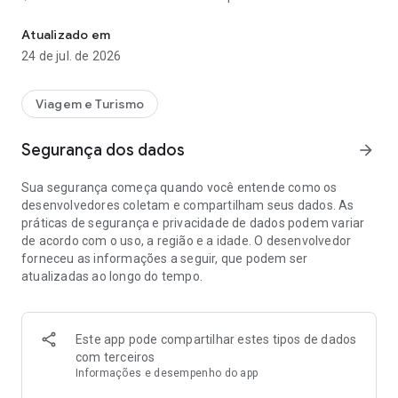
Encontre ofertas e benefícios exclusivos em voos, acomodações 
🎟 Atividades: passeios, excursões, shows, eventos
esportivos e ingressos. Se você viajar para Orlando, pode
Atualizado em
reservar para os parques temáticos da Disney.
24 de jul. de 2026
🚗 Aluguel de carros
🏥 Assistências
🚐 Traslados
Viagem e Turismo
CRIE A VIAGEM QUE DESEJA
Segurança dos dados
arrow_forward
- Pesquise usando os filtros que mais lhe agradam. Encontre
Sua segurança começa quando você entende como os
as datas mais baratas para o seu destino.
desenvolvedores coletam e compartilham seus dados. As
- Aproveite os descontos exclusivos do App.
práticas de segurança e privacidade de dados podem variar
- Alertas e notificações: escolha o destino e avisaremos
de acordo com o uso, a região e a idade. O desenvolvedor
quando for o melhor momento para comprar. Além disso,
forneceu as informações a seguir, que podem ser
receba as melhores ofertas instantaneamente.
atualizadas ao longo do tempo.
APROVEITE SUA VIAGEM AO MÁXIMO
- Acesse facilmente os detalhes de suas reservas.
Este app pode compartilhar estes tipos de dados
com terceiros
Informações e desempenho do app