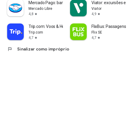
Mercado Pago: banco digital
Viator: excursões e ati
Mercado Libre
Viator
4,8
4,9
star
star
Trip.com: Voos & Hotel
FlixBus: Passagens de
Trip.com
Flix SE
4,7
4,7
star
star
flag
Sinalizar como impróprio