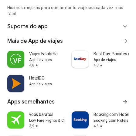
Hicimos mejoras para que armar tu viaje sea cada vez más
fácil.
Suporte do app
expand_more
Mais de App de viajes
arrow_forward
Viajes Falabella
Best Day: Pacotes e Ho
App de viajes
App de viajes
4,8
4,8
star
star
HotelDO
App de viajes
Apps semelhantes
arrow_forward
voos baratos
Booking.com: Hotels & 
Low Fare Flights & Cheap Hotels
Booking.com Hotels & V
3,9
4,8
star
star