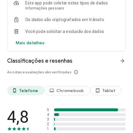
Este app pode coletar estes tipos de dados
Informações pessoais
Os dados são criptografados em trânsito
Você pode solicitar a exclusão dos dados
Mais detalhes
Classificações e resenhas
arrow_forward
As notas e avaliações são verificadas
info_outline
Telefone
Chromebook
Tablet
phone_android
laptop
tablet_android
4,8
5
4
3
2
1