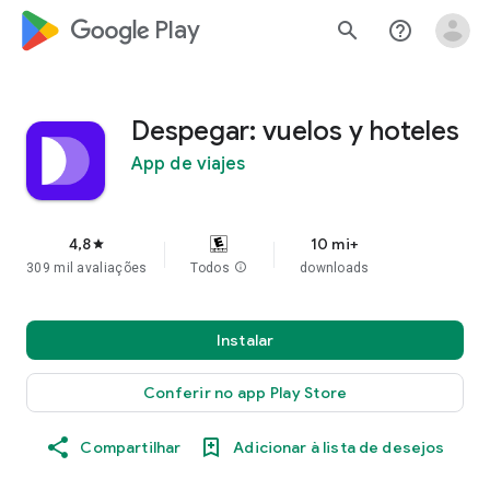
google_logo Play
search
help_outline
Despegar: vuelos y hoteles
App de viajes
4,8
10 mi+
star
309 mil avaliações
Todos
info
downloads
Instalar
Conferir no app Play Store
Compartilhar
Adicionar à lista de desejos