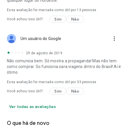
qualquer lugar do nordeste.
Essa avaliação foi marcada como útil por
13
pessoas
Sim
Não
Você achou isso útil?
more_vert
Um usuário do Google
29 de agosto de 2019
Não comunica bem. Só mostra a propaganda! Mas não tem
como comprar. So funciona oara viagens drntro do Brasil! Aí é
ótimo
Essa avaliação foi marcada como útil por
33
pessoas
Sim
Não
Você achou isso útil?
Ver todas as avaliações
O que há de novo