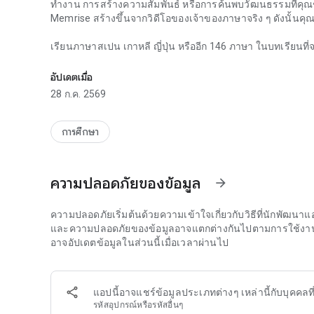
ทำงาน การสร้างความสัมพันธ์ หรือการค้นพบวัฒนธรรมที่คุณช
Memrise สร้างขึ้นจากวิดีโอของเจ้าของภาษาจริง ๆ ดังนั้นคุณจึ
เรียนภาษาสเปน เกาหลี ญี่ปุ่น หรืออีก 146 ภาษา ในบทเรียนที
เรียนรู้ภาษา เชื่อมโยงกับวัฒนธรรม และพูดได้อย่างมั่นใจ
อาศัยอยู่ในประเทศนั้น ๆ!
อัปเดตเมื่อ
เรียนภาษาสเปน เกาหลี ญี่ปุ่น หรืออีก 146 ภาษา ในบทเรียนที
28 ก.ค. 2569
อาศัยอยู่ในประเทศนั้น ๆ! ภาษาใหม่: ละติน 🏴, ฟินแลนด์ 🇫🇮, 
🇨🇳, โรมาเนีย 🇷🇴, เอสเปรันโต 🏴, แอฟริกาans 🇿🇦, โครเอเช
จาน 🇦🇿
การศึกษา
เลือกภาษาจาก สเปน 🇪🇸🇲🇽, เกาหลี 🇰🇷, ญี่ปุ่น 🇯🇵, อังกฤษ
เยอรมัน 🇩🇪, โปแลนด์ 🇵🇱, รัสเซีย 🇷🇺, ตุรกี 🇹🇷, อาหรับ 
ความปลอดภัยของข้อมูล
arrow_forward
มองโกล 🇲🇳, นอร์เวย์ 🇳🇴, สโลวีเนีย 🇸🇮, โยรูบา 🇳🇬, ฮินด
ฮีบรู 🇮🇱, กรีก 🇮🇷, อินโดนีเซีย 🇮🇩, เวลส์ 🏴󠁧󠁢󠁷󠁬󠁳󠁿, ตากาล
มาลี, กาลิเซีย, อิกโบ, isiXhosa, กันนาดา, ทมิฬ, เตลูกู, มาเลย์,
ความปลอดภัยเริ่มต้นด้วยความเข้าใจเกี่ยวกับวิธีที่นักพัฒ
เอสโตเนีย, เนปาล, สก็อตเกลิค, สโลวัก, ลัตเวีย, บาสก์, ปัญจา
และความปลอดภัยของข้อมูลอาจแตกต่างกันไปตามการใช้งาน ภู
อาจอัปเดตข้อมูลในส่วนนี้เมื่อเวลาผ่านไป
ไม่ว่าคุณจะเป็นมือใหม่ที่เพิ่งเริ่มต้นเรียนภาษา ผู้เรียนระดับ
ทักษะการสนทนา Memrise มีทุกสิ่งที่คุณต้องการเพื่อความสำเ
แอปนี้อาจแชร์ข้อมูลประเภทต่างๆ เหล่านี้กับบุคคลท
ดาวน์โหลด Memrise และทำให้ปีนี้เป็นปีที่คุณมั่นใจในการ:
รหัสอุปกรณ์หรือรหัสอื่นๆ