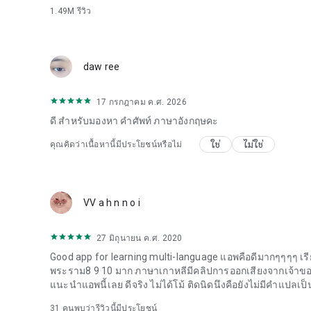
1.49M
รีวิว
Memrise Pro ✓ ปลดล็อกบทเรียนคำศัพท์ทั้งหมด ✓ ปลดล็อกวิด
โฆษณา
เปรียบเทียบกับแผนฟรีของเรา — บทเรียนคำศัพท์จำกัด · วิด
daw ree
โปรดอ่าน: จำเป็นต้องสมัครสมาชิก Memrise Pro เพื่อเข้าถึงคุ
17 กรกฎาคม ค.ศ. 2026
ตามภาษาและคู่ภาษาของอุปกรณ์ของคุณ เมื่อซื้อแล้ว การสมัค
ระยะเวลาการชำระเงินปัจจุบัน คุณสามารถจัดการการสมัครสม
ดี สำหรับมองหา คำศัพท์ ภาษาอังกฤษคะ
คุณสมบัติบางอย่างของแอป Memrise เราอาจต้องขออนุญาตจ
ใช่
ไม่ใช่
คุณคิดว่าเนื้อหานี้มีประโยชน์หรือไม่
ค่าของคุณ
นโยบายความเป็นส่วนตัว: https://www.memrise.com/priv
VV a h n n o i
27 มิถุนายน ค.ศ. 2020
Good app for learning multi-language แอพคือดีมากๆๆๆๆ เรี
พระราม8 9 10 มาก ภาษาเกาหลีมีคลิปการออกเสียงจากเจ้าขอ
แนะนำแอพนี้เลย ดีจริง ไม่ได้โม้ ติดนิดนึงคือยังไม่มีคำแป
31
คนพบว่ารีวิวนี้มีประโยชน์