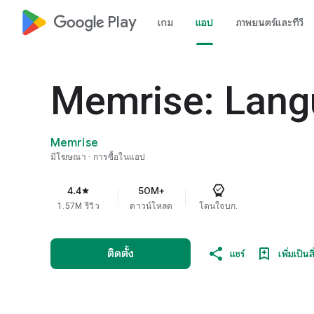
google_logo Play
เกม
แอป
ภาพยนตร์และทีวี
Memrise: Langu
Memrise
มีโฆษณา
การซื้อในแอป
4.4
50M+
star
1.57M รีวิว
ดาวน์โหลด
โดนใจบก.
ติดตั้ง
แชร์
เพิ่มเป็นส