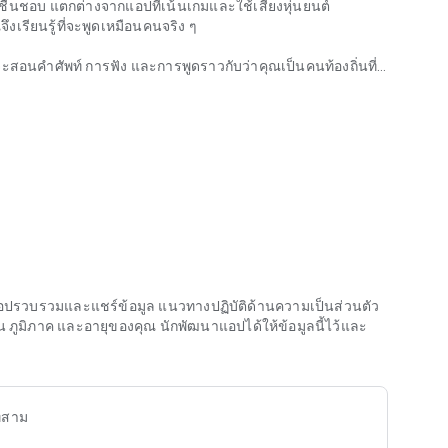
ื่นชอบ แตกต่างจากแอปที่เน้นเกมและใช้เสียงหุ่นยนต์
งเรียนรู้ที่จะพูดเหมือนคนจริง ๆ
่จะสอนคำศัพท์ การฟัง และการพูดราวกับว่าคุณเป็นคนท้องถิ่นที่
่จะสอนคำศัพท์ การฟัง และการพูดราวกับว่าคุณเป็นคนท้องถิ่นที่
ไอริช 🇮🇪, กรีกโบราณ 🇬🇷, เช็ก 🇨🇿, ฮังการี 🇭🇺, กวางตุ้ง
ีย 🇭🇷, เคิร์ด 🇰🇼, เซอร์เบีย 🇷🇸, บัลแกเรีย 🇧🇬, อาเซอร์ไบ
 🇬🇧🇺🇸, ฝรั่งเศส 🇫🇷, อิตาลี 🇮🇹, โปรตุเกส 🇵🇹🇧🇷,
🇦, จีน 🇨🇳, ดัตช์ 🇳🇱, เดนมาร์ก 🇩🇰, ไอซ์แลนด์ 🇮🇸,
ี 🇮🇳, ยูเครน 🇺🇦, ไทย 🇹🇭, สวาฮิลี 🇹🇿🇰🇪, สวีเดน 🇲🇪,
็อก คาสเซิล 🇮🇩, เปอร์เซีย 🇮🇷, ​​เวียดนาม 🇻🇷 นอกจากนี้: เฮาซา, โซ
 เมารี, แอลเบเนีย, ลิทัวเนีย, คาตาลัน, จอร์เจีย, สันสกฤต, เบงกาลี,
นาแอปรวบรวมและแชร์ข้อมูล แนวทางปฏิบัติด้านความเป็นส่วนตัว
บ, ซูลู, เขมร, ทิเบต, แคะและอีกมากมาย!
มิภาค และอายุของคุณ นักพัฒนาแอปได้ให้ข้อมูลนี้ไว้และ
กลางที่กำลังสร้างความมั่นใจ หรือผู้เรียนระดับสูงที่ต้องการพัฒนา
ร็จ
ี่สาม