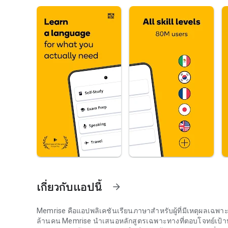
เกี่ยวกับแอปนี้
arrow_forward
Memrise คือแอปพลิเคชันเรียนภาษาสำหรับผู้ที่มีเหตุผลเฉพาะ
ล้านคน Memrise นำเสนอหลักสูตรเฉพาะทางที่ตอบโจทย์เป้าหม