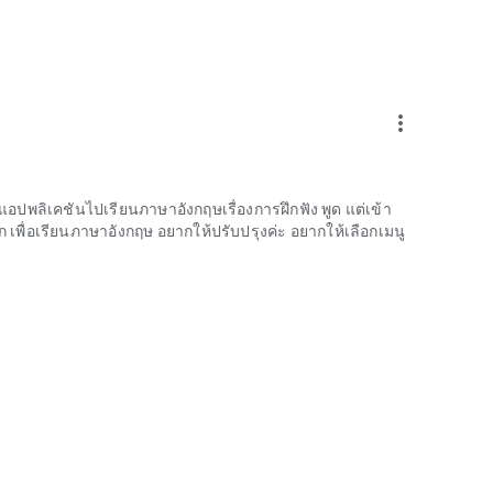
more_vert
ปพลิเคชันไปเรียนภาษาอังกฤษเรื่องการฝึกฟัง พูด แต่เข้า
ก เพื่อเรียนภาษาอังกฤษ อยากให้ปรับปรุงค่ะ อยากให้เลือกเมนู