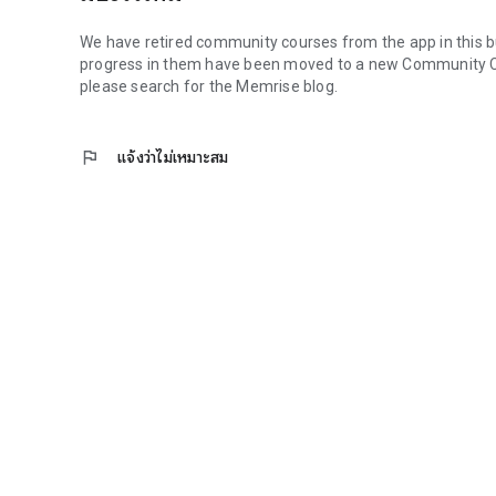
We have retired community courses from the app in this bu
progress in them have been moved to a new Community Co
please search for the Memrise blog.
flag
แจ้งว่าไม่เหมาะสม