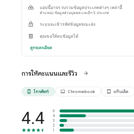
❤️ เชื่อมต่อกับคู่รักและครอบครัวของพวกเขา ✈️ มีช่วงเวลาที
แอปนี้อาจรวบรวมข้อมูลประเภทต่างๆ เหล่านี้
สุขภาพสมอง 📖 เตรียมตัวสอบภาษา 💼 เชื่อมต่อกับเพื่อนร่วมงา
ตำแหน่ง ข้อมูลส่วนบุคคล และอีก 5 ประเภท
Memrise ช่วยคุณเรียนภาษาสเปน เกาหลี ญี่ปุ่น และภาษาอื่นๆ
ระบบจะเข้ารหัสข้อมูลขณะส่ง
เลือกจากบทเรียนหลายร้อยบทเรียนที่ได้รับแรงบันดาลใจจาก
คุณขอให้ลบข้อมูลได้
สร้างคำศัพท์ของคุณด้วยคำและวลีสำคัญที่คนท้องถิ่นใช้จริง
ฝึกฝนการฟังด้วยวิดีโอที่มีเจ้าของภาษาในสถานการณ์ประจำว
ดูรายละเอียด
เพิ่มความมั่นใจในการพูดด้วย AI Buddies: บอทเรียนรู้ภาษ
และทักษะที่จำเป็นทั้งหมดเพื่อให้คุณพูดภาษาใหม่ได้อย่างคล่อ
⭐ ช่วยให้ผู้เรียนกว่า 80 ล้านคนพูดได้อย่างมั่นใจ ⭐ ได้รับก
การให้คะแนนและรีวิว
arrow_forward
Planet และอีกมากมาย
สิ่งที่ผู้เรียนคนอื่นๆ พูด
โทรศัพท์
Chromebook
แท็บเล็ต
phone_android
laptop
tablet_android
★★★★★ "ฉันใช้ Memrise มาประมาณสองปีแล้ว เพื่อเรียนภาษา
การเรียนรู้ที่ยอดเยี่ยม และเป็นแหล่งข้อมูลหลักของฉันมาโดยต
4.4
5
โดยเฉพาะอย่างยิ่งเมื่อภาษาโปรตุเกสของฉันดีขึ้นเรื่อยๆ ภรร
4
ก่อน และเราสามารถจัดการธุรกรรมต่างๆ ได้ทั้งหมด ไม่ว่าจะ
3
2
1
ฝึกฝนทักษะการพูดของคุณให้เต็มที่ด้วย Memrise Pro