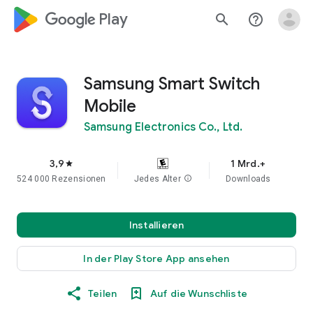
google_logo Play
search
help_outline
Samsung Smart Switch
Mobile
Samsung Electronics Co., Ltd.
3,9
1 Mrd.+
star
524 000 Rezensionen
Jedes Alter
info
Downloads
Installieren
In der Play Store App ansehen
Teilen
Auf die Wunschliste