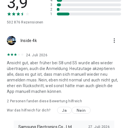
3,9
4
3
• Andere Android-Geräte:
2
- HTC, LG, Sony, Huawei, Lenovo, Motorola, PANTECH,
1
Panasonic, Kyocera, NEC, SHARP, Fujitsu, Xiaomi, Vivo, OPPO,
502 876
Rezensionen
Coolpad, RIM, YotaPhone, ZTE, Gionee, LAVA, MyPhone,
Cherry Mobile, Google
more_vert
Inside 4k
* Hinweis: Aus Gründen der Kompatibilität zwischen Geräten
ist die Installation und Verwendung von Smart Switch auf
bestimmten Geräten eventuell nicht möglich.
24. Juli 2026
1. Für eine Datenübertragung muss auf beiden Geräten
Ansicht gut, aber früher bei S8 und S5 wurde alles wieder
mindestens 500 MB freier interner Speicherplatz vorhanden
übertragen, auch die Anmeldung. Heutzutage akzeptieren
sein.
alle, dass es gut ist, dass man sich manuell wieder neu
2. Wenn ein Nicht-Samsung-Gerät ununterbrochen vom
anmelden muss. Nein, eben nicht normal und auch nicht gut,
drahtlosen Netzwerk getrennt wird, schalten Sie auf Ihrem
eher ein Rückschritt, weil sonst hätte man auch gleich die
Gerät unter „Erweitertes WLAN“ die Optionen „WLAN
App manuell machen können.
initialisieren“ und „Schwaches WLAN-Signal trennen“ aus.
Versuchen Sie es dann erneut.
2
Personen fanden diese Bewertung hilfreich
(Die oben beschriebenen Optionen sind je nach
Ja
Nein
War das hilfreich für dich?
Gerätehersteller und Betriebssystemversion nicht verfügbar.)
Samsung Electronics Co., Ltd.
27. Juli 2026