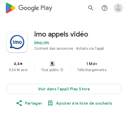
google_logo Play
search
help_outline
imo appels vidéo
imo.im
Contient des annonces
Achats via l'appli
4,4
1 Md+
star
9,06 M avis
Tout public
info
Téléchargements
Voir dans l'appli Play Store
Partager
Ajouter à la liste de souhaits