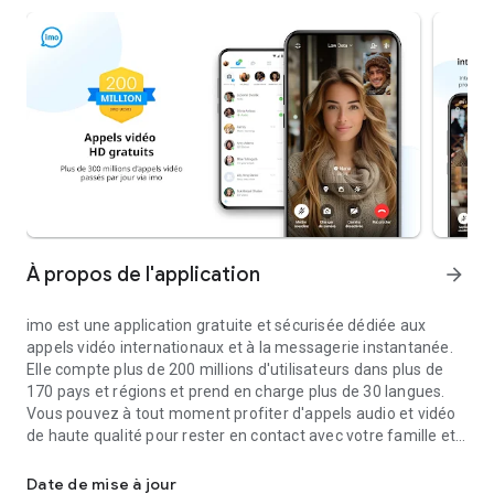
À propos de l'application
arrow_forward
imo est une application gratuite et sécurisée dédiée aux
appels vidéo internationaux et à la messagerie instantanée.
Elle compte plus de 200 millions d'utilisateurs dans plus de
170 pays et régions et prend en charge plus de 30 langues.
Vous pouvez à tout moment profiter d'appels audio et vidéo
de haute qualité pour rester en contact avec votre famille et
Appels vidéo internationaux rapides et sécurisés et messagerie 
partager des moments importants, où que vous soyez.
Appels vidéo et vocaux d'une grande clarté : profitez
Date de mise à jour