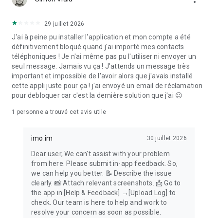
29 juillet 2026
J'ai à peine pu installer l'application et mon compte a été
définitivement bloqué quand j'ai importé mes contacts
téléphoniques ! Je n'ai même pas pu l'utiliser ni envoyer un
seul message. Jamais vu ça ! J'attends un message très
important et impossible de l'avoir alors que j'avais installé
cette appli juste pour ça ! j'ai envoyé un email de réclamation
pour debloquer car c'est la dernière solution que j'ai 😐
1 personne a trouvé cet avis utile
imo.im
30 juillet 2026
Dear user, We can't assist with your problem
from here. Please submit in-app feedback. So,
we can help you better. 📝 Describe the issue
clearly. 📸 Attach relevant screenshots. 📩 Go to
the app in [Help & Feedback] →[Upload Log] to
check. Our team is here to help and work to
resolve your concern as soon as possible.