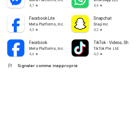
Meta Platforms, Inc.
WhatsApp LLC
4,7
4,6
star
star
Facebook Lite
Snapchat
Meta Platforms, Inc.
Snap Inc
4,5
4,2
star
star
Facebook
TikTok - Videos, Shop 
Meta Platforms, Inc.
TikTok Pte. Ltd.
4,6
4,0
star
star
flag
Signaler comme inapproprié