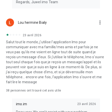
Regards, Juwel imo Team
more_vert
Lou hermine Bialy
23 avril 2026
Salut tout le monde, j'utilise l'application Imo pour
communiquer avec ma famille/mes amis et parfois je ne
veux pas qu'ils me voient en ligne tout de suite quand je
reçois un message d'eux. Si j'utilise le téléphone, Imo s'ouvre
tout seul chaque fois que je reçois un message/appel et ils
peuvent voir que je suis en ligne à ce moment-là. De plus, si
j'ai reçu quelque chose d'imo, et si je déverrouille mon
téléphone... encore une fois, l'application Imo s'ouvre et me
fait lire le message
38
personnes ont trouvé cet avis utile
imo.im
23 avril 2026