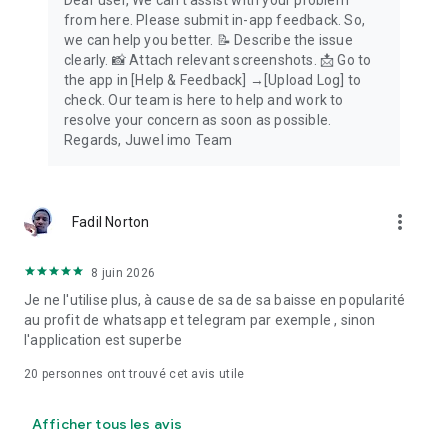
Dear user, We can't assist with your problem
from here. Please submit in-app feedback. So,
we can help you better. 📝 Describe the issue
clearly. 📸 Attach relevant screenshots. 📩 Go to
the app in [Help & Feedback] →[Upload Log] to
check. Our team is here to help and work to
resolve your concern as soon as possible.
Regards, Juwel imo Team
more_vert
Fadil Norton
8 juin 2026
Je ne l'utilise plus, à cause de sa de sa baisse en popularité
au profit de whatsapp et telegram par exemple , sinon
l'application est superbe
20
personnes ont trouvé cet avis utile
Afficher tous les avis