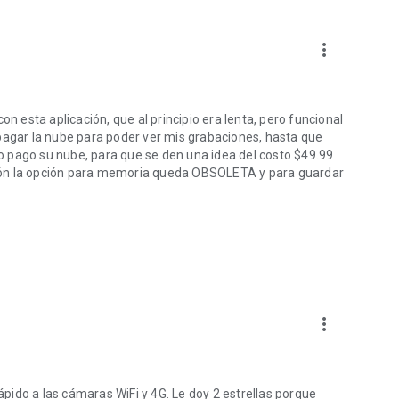
more_vert
esta aplicación, que al principio era lenta, pero funcional
gar la nube para poder ver mis grabaciones, hasta que
 pago su nube, para que se den una idea del costo $49.99
ión la opción para memoria queda OBSOLETA y para guardar
more_vert
rápido a las cámaras WiFi y 4G. Le doy 2 estrellas porque