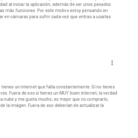
ad al iniciar la aplicación, además de ser unos pesados
gas más funciones. Por este motivo estoy pensando en
r en cámaras para sufrir cada vez que entras a usarlas
more_vert
tienes un internet que falla constantemente. Sí no tienes
res. Fuera de eso sí tienes un MUY buen internet, la verdad
la nube y me gusta mucho, es mejor que no comprarlo,
de la imágen. Fuera de eso deberían de actualizar la