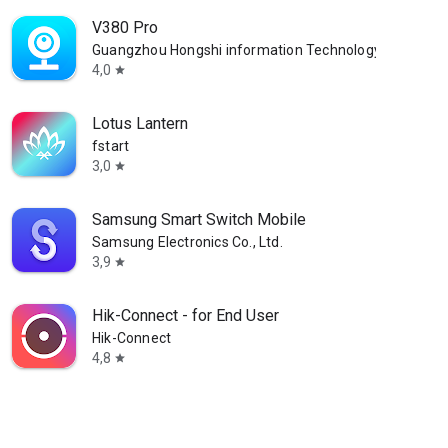
V380 Pro
Guangzhou Hongshi information Technology Co., Ltd
4,0
star
Lotus Lantern
fstart
3,0
star
Samsung Smart Switch Mobile
Samsung Electronics Co., Ltd.
3,9
star
Hik-Connect - for End User
Hik-Connect
4,8
star