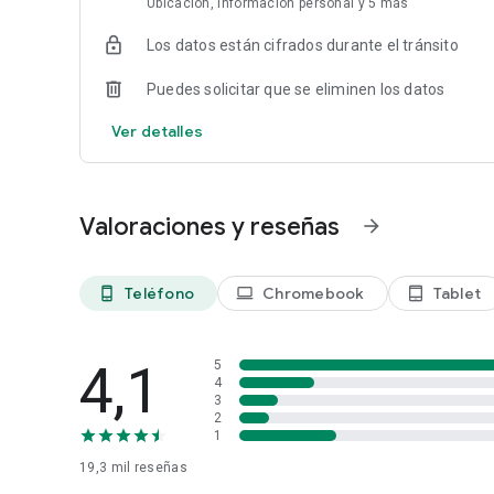
Ubicación, Información personal y 5 más
Los datos están cifrados durante el tránsito
Puedes solicitar que se eliminen los datos
Ver detalles
Valoraciones y reseñas
arrow_forward
Teléfono
Chromebook
Tablet
phone_android
laptop
tablet_android
4,1
5
4
3
2
1
19,3 mil
reseñas