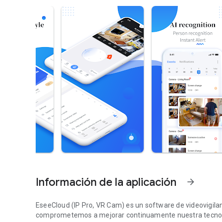
Información de la aplicación
arrow_forward
EseeCloud (IP Pro, VR Cam) es un software de videovigilanc
comprometemos a mejorar continuamente nuestra tecnolog