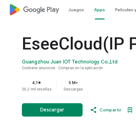
google_logo Play
Juegos
Apps
Películas
EseeCloud(IP 
Guangzhou Juan IOT Technology Co.,Ltd
Contiene anuncios
Compras en la aplicación
4,1
5 M+
star
20,2 mil reseñas
Descargas
Descargar
Compartir