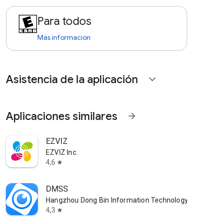
Para todos
Más información
Asistencia de la aplicación
expand_more
Aplicaciones similares
arrow_forward
EZVIZ
EZVIZ Inc.
4,6
star
DMSS
Hangzhou Dong Bin Information Technology Co., Ltd.
4,3
star