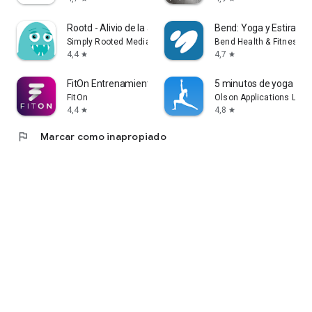
Rootd - Alivio de la ansiedad
Bend: Yoga y Estirami
Simply Rooted Media
Bend Health & Fitness, I
4,4
4,7
star
star
FitOn Entrenamientos y Fitness
5 minutos de yoga
FitOn
Olson Applications Ltd
4,4
4,8
star
star
flag
Marcar como inapropiado