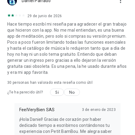
more_vert
Daniel Parrado
Una biblioteca de sonidos ambientales
Una herramienta de meditación y respiración libre
Una meditación diaria
29 de junio de 2026
Una herramienta para calmarse durante una crisis
Hace tiempo escribí mi reseña para agradecer el gran trabajo
Una herramienta de coherencia cardiaca
que hicieron con la app. No me mal entiendan, es una buena
app de meditación, pero solo si compras su versión premium.
Poco a poco fueron limitando todas las funciones esenciales
y hasta el catálogo de música lo redujeron tanto que a día de
hoy no hay ni un solo tema gratuito. Entiendo que deban
generar un ingreso pero gracias a ello dejaron la versión
gratuita casi obsoleta. Es una pena, la he usado durante años
y era mi app favorita.
30
personas han valorado esta reseña como útil
Sí
No
¿Te ha parecido útil?
FeelVeryBien SAS
3 de enero de 2023
¡Hola Daniel! Gracias de corazón por haber
dedicado tiempo a escribirnos contándonos tu
experiencia con Petit BamBou. Me alegra saber