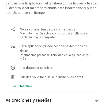
de tu uso de la aplicación, el territorio donde la uses y tu edad.
Además, nuestras sesiones están grabadas de forma nativa
El desarrollador ha proporcionado esta información y puede
en 6 idiomas: español, inglés, francés, italiano, holandés y
actualizarla con el tiempo.
alemán.
¿Qué encontrarás en la app?
Nuestro catálogo cuenta con más de 1071 meditaciones
No se comparten datos con terceros
guiadas y más de 102 programas especializados que cubren
Más información
sobre cómo los desarrolladores
cada faceta de la vida moderna:
declaran lo que comparten
Estrés y ansiedad: Herramientas prácticas para manejar la
Esta aplicación puede recoger estos tipos de
presión cotidiana y laboral para regular el estrés cotidiano.
datos
Etapas de la vida: Programas dedicados a la maternidad, el
Información personal, Actividad en la aplicación y 2
bienestar de los adultos mayores y la infancia.
más
Salud: Apoyo guiado para aprender a sobrellevar el dolor,
gestionar hábitos o mejorar el descanso.
Los datos no se cifran
Herramientas de relajación: Una biblioteca de sonidos
Puedes solicitar que se eliminen los datos
ambientales, música relajante y audio binaural para la
concentración profunda y un sueño reparador.
Ver detalles
Variedad diaria: Una nueva "Meditación del día" cada mañana
para mantener tu práctica fresca y motivadora.
Valoraciones y reseñas
arrow_forward
¿Es gratis?