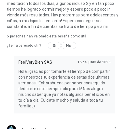
meditación todos los días, algunos incluso 2 y en tan poco
Explora nuestro catálogo especializado:
tiempo he logrado dormir mejor y espero poco a poco ir
Progresión: Rutinas paso a paso para todos los niveles.
viendo más resultados. Hay programas para adolescentes y
Sueño: Cuentos para dormir y sofrología para conciliar el
niños, a mis hijos les encanta! Espero conseguir ser
sueño y lograr un descanso reparador.
constante, a fin de cuentas se trata de tiempo para mí
Respiración: Coherencia cardíaca y ejercicios para equilibrar
tu cuerpo.
5
personas han valorado esta reseña como útil
Mente: Reduce la carga mental y potencia tu enfoque,
Sí
No
¿Te ha parecido útil?
claridad y el dejar ir.
Emociones: Herramientas para transitar la ansiedad
cotidiana, el enfado y el estrés.
FeelVeryBien SAS
16 de junio de 2026
Uno Mismo: Descubrete a ti mismo.
Cuerpo: Escaneos corporales y meditación caminando.
Hola, ¡gracias por tomarte el tiempo de compartir
Niños y Adolescentes: Mindfulness divertido para peques (3-
con nosotros tu experiencia de estas dos últimas
12 años) y jóvenes.
semanas! ¡Enhorabuena por haber conseguido
En Femenino: Apoyo en las distintas fases, desde los ciclos
dedicarte este tiempo solo para ti! Nos alegra
hasta la menopausia.
mucho saber que ya notas algunos beneficios en
Trabajo: Ejercicios prácticos para prevenir el burnout y
tu día a día. CuÍdate mucho y saluda a toda tu
gestionar la tensión laboral.
familia ;)
Cotidiano: Prácticas rápidas para tus trayectos, comidas y
rutinas.
Adicciones: Maneja esos impulsos adictivos en tu día a día
Salud: Para esos momentos difíciles de la vida.