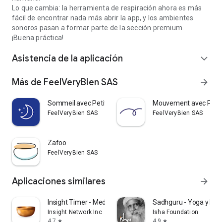
Lo que cambia: la herramienta de respiración ahora es más
fácil de encontrar nada más abrir la app, y los ambientes
sonoros pasan a formar parte de la sección premium.
¡Buena práctica!
Asistencia de la aplicación
expand_more
Más de FeelVeryBien SAS
arrow_forward
Sommeil avec Petit BamBou
Mouvement avec Peti
FeelVeryBien SAS
FeelVeryBien SAS
Zafoo
FeelVeryBien SAS
Aplicaciones similares
arrow_forward
Insight Timer - Meditación
Sadhguru - Yoga y Med
Insight Network Inc
Isha Foundation
4,7
4,9
star
star