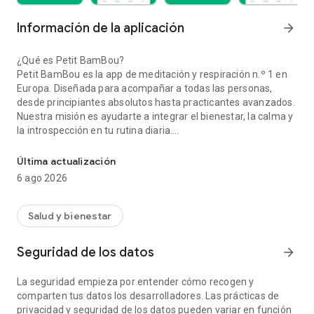
Información de la aplicación
arrow_forward
¿Qué es Petit BamBou?
Petit BamBou es la app de meditación y respiración n.º 1 en
Europa. Diseñada para acompañar a todas las personas,
desde principiantes absolutos hasta practicantes avanzados.
Nuestra misión es ayudarte a integrar el bienestar, la calma y
la introspección en tu rutina diaria.
Medita para mejorar el sueño, respiración, ansiedad, equilibrio y 
Petit BamBou ofrece herramientas reales y humanas para
Última actualización
construir hábitos sostenibles que apoyen tu salud mental,
6 ago 2026
reduzcan la carga mental y te ayuden a regular el sistema
nervioso a tu propio ritmo.
Salud y bienestar
¿Qué hace único a Petit BamBou?
A diferencia de otras aplicaciones, Petit BamBou ofrece
Seguridad de los datos
arrow_forward
contenido 100 % creado por personas, sin voces ni textos
generados por Inteligencia Artificial. Cada sesión está
La seguridad empieza por entender cómo recogen y
cuidadosamente diseñada y narrada por psicólogos,
comparten tus datos los desarrolladores. Las prácticas de
psiquiatras y expertos locales en meditación para
privacidad y seguridad de los datos pueden variar en función
garantizarte una guía auténtica, empática y cercana.