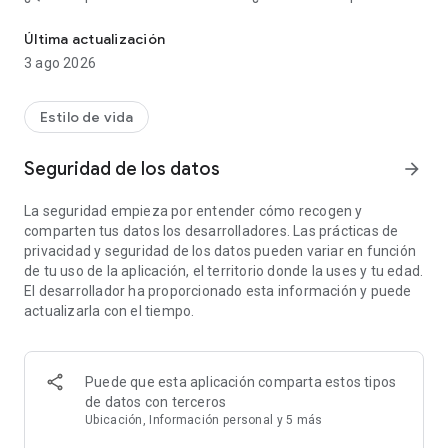
Haz pedidos a domicilio de restaurantes, supermercados y tienda
casa? Dedica tu tiempo a cosas más importantes. ¡Descarga
la aplicación y haz un pedido con Glovo!
Última actualización
3 ago 2026
Pide comida, la compra y regalos en tu ciudad sin salir de
casa. Con Glovo tienes la ciudad en la palma de tu mano.
Estilo de vida
¿POR QUÉ USAR GLOVO?
Seguridad de los datos
arrow_forward
★ Más de 80 millones de descargas en todo el mundo.
★ Haz pedidos en 25 países: España, Portugal, Rumanía,
La seguridad empieza por entender cómo recogen y
Marruecos, Italia, Polonia, Croacia, Ucrania, Georgia,
comparten tus datos los desarrolladores. Las prácticas de
Kazajistán, Kirguistán, Túnez, Kenia, Uganda, Costa de Marfil,
privacidad y seguridad de los datos pueden variar en función
Ghana, Nigeria, Bulgaria, Serbia, Armenia, Eslovenia, Bosnia y
de tu uso de la aplicación, el territorio donde la uses y tu edad.
Herzegovina, Montenegro, Moldavia y Andorra.
El desarrollador ha proporcionado esta información y puede
★ Más de 240 000 restaurantes, supermercados y tiendas
actualizarla con el tiempo.
disponibles en todo el mundo.
★ Entregas de las mayores cadenas: McDonald's, Burger
King, KFC, Pizza Hut, Taco Bell, Telepizza, Starbucks,
Domino's Pizza, Carrefour, PENNY., Eataly, Flying Tiger,
Puede que esta aplicación comparta estos tipos
Lafarmacia, Decathlon, MediaMarkt y muchos más.
de datos con terceros
★ Tu comida favorita a domicilio en minutos: pide
Ubicación, Información personal y 5 más
hamburguesas, pizza, pollo, kebab, pasta, sándwiches, sushi,