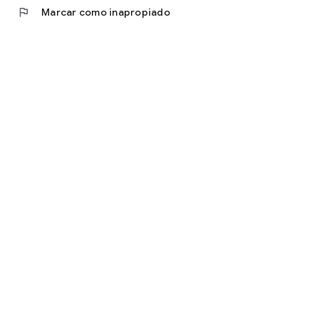
flag
Marcar como inapropiado