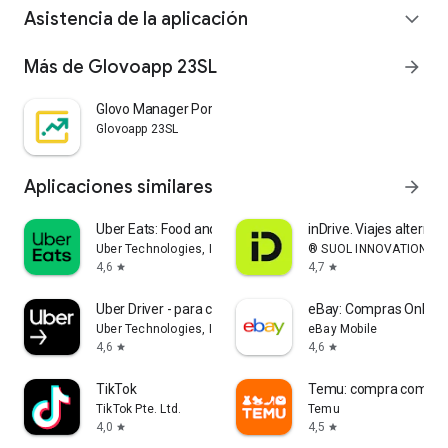
Asistencia de la aplicación
expand_more
Más de Glovoapp 23SL
arrow_forward
Glovo Manager Portal
Glovoapp 23SL
Aplicaciones similares
arrow_forward
Uber Eats: Food and Grocery
inDrive. Viajes alternat
Uber Technologies, Inc.
® SUOL INNOVATIONS L
4,6
4,7
star
star
Uber Driver - para conductor
eBay: Compras Online 
Uber Technologies, Inc.
eBay Mobile
4,6
4,6
star
star
TikTok
Temu: compra como mi
TikTok Pte. Ltd.
Temu
4,0
4,5
star
star