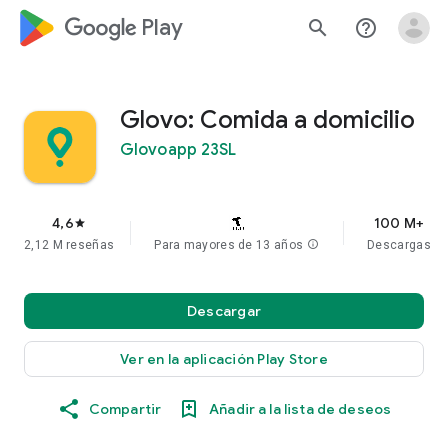
google_logo Play
search
help_outline
Glovo: Comida a domicilio
Glovoapp 23SL
4,6
100 M+
star
2,12 M reseñas
Para mayores de 13 años
info
Descargas
Descargar
Ver en la aplicación Play Store
Compartir
Añadir a la lista de deseos