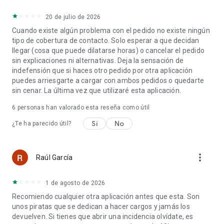
¿Necesitas ayuda? ¡Contacta con nosotros!
20 de julio de 2026
Cuando existe algún problema con el pedido no existe ningún
Si necesitas ayuda con un pedido o tienes alguna pregunta
tipo de cobertura de contacto. Solo esperar a que decidan
sobre Glovo, contacta con nuestro equipo de asistencia a
llegar (cosa que puede dilatarse horas) o cancelar el pedido
través de la sección de asistencia de nuestra aplicación o de
sin explicaciones ni alternativas. Deja la sensación de
nuestro sitio web.
indefensión que si haces otro pedido por otra aplicación
puedes arriesgarte a cargar con ambos pedidos o quedarte
También puedes encontrarnos en:
sin cenar. La última vez que utilizaré esta aplicación.
★
Nuestra web:
https://glovoapp.com/
★
Facebook:
https://www.facebook.com/glovoappES
6
personas han valorado esta reseña como útil
★
Instagram:
https://www.instagram.com/glovo_es/
Sí
No
¿Te ha parecido útil?
★
Twitter:
https://twitter.com/Glovo_ES
¡Descarga Glovo ahora! Haz un pedido de comida, del súper o
de la compra y recíbelo en cuestión de minutos.
more_vert
Raúl García
1 de agosto de 2026
Recomiendo cualquier otra aplicación antes que esta. Son
unos piratas que se dedican a hacer cargos y jamás los
devuelven. Si tienes que abrir una incidencia olvídate, es