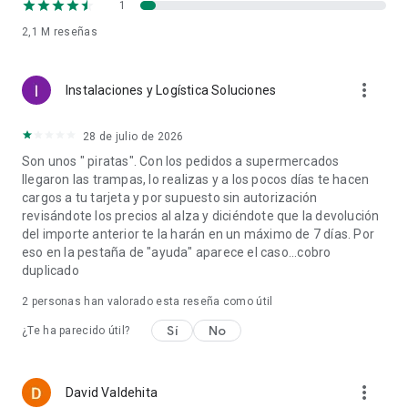
1
recoger de tu favorita, en cuestión de minutos.
2,1 M
reseñas
Recibe la compra sin salir de casa
more_vert
¿Has olvidado algo del supermercado? ¿Te han visitado unos
Instalaciones y Logística Soluciones
amigos y quieres pedir otra ronda de bebidas o aperitivos?
28 de julio de 2026
Ahora también puedes hacer un pedido al supermercado y
Son unos " piratas". Con los pedidos a supermercados
recibir la compra a domicilio. Elige lo que quieras de tu tienda
llegaron las trampas, lo realizas y a los pocos días te hacen
local o supermercado favoritos y Glovo te lo entregará en
cargos a tu tarjeta y por supuesto sin autorización
cuestión de minutos. Aperitivos, bebidas, algo dulce, un
revisándote los precios al alza y diciéndote que la devolución
ingrediente que necesitas, la compra y mucho más.
del importe anterior te la harán en un máximo de 7 días. Por
eso en la pestaña de "ayuda" aparece el caso...cobro
Una aplicación para pedir cualquier cosa que necesites
duplicado
Glovo entrega de todo. En la aplicación encontrarás más de
2
personas han valorado esta reseña como útil
27 000 tiendas con todo tipo de productos. Todas tus
compras en una sola aplicación: regalos sorpresa, una
Sí
No
¿Te ha parecido útil?
compra de última hora o lo que necesites.
Elige un punto de recogida y uno de entrega, y un repartidor
more_vert
David Valdehita
se encargará del resto en cuestión de minutos.