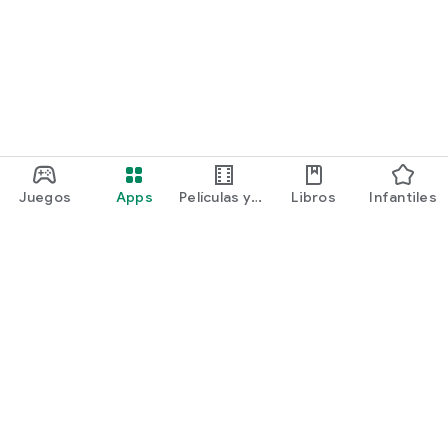
Juegos
Apps
Películas y
Libros
Infantiles
programas
Google Play
Play Pass
Play Points