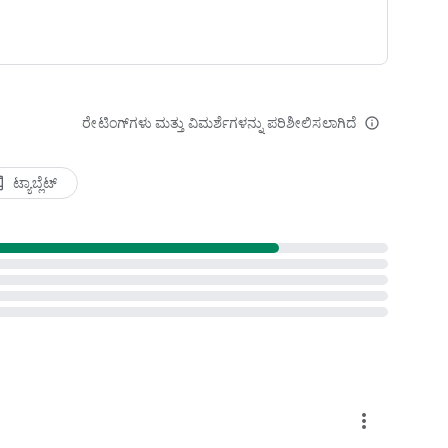
ರೇಟಿಂಗ್‌ಗಳು ಮತ್ತು ವಿಮರ್ಶೆಗಳನ್ನು ಪರಿಶೀಲಿಸಲಾಗಿದೆ
info_outline
ಟ್ಯಾಬ್ಲೆಟ್
roid
more_vert