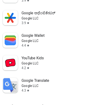
3.9
star
Google ಅಥೆಂಟಿಕೇಟರ್
Google LLC
3.9
star
Google Wallet
Google LLC
4.4
star
YouTube Kids
Google LLC
4.2
star
Google Translate
Google LLC
4.3
star