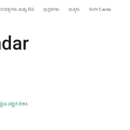
ನಚಿತ್ರಗಳು ಮತ್ತು ಟಿವಿ
ಪುಸ್ತಕಗಳು
ಮಕ್ಕಳು
Gift Cards
ndar
್ಛೆಯ ಪಟ್ಟಿಗೆ ಸೇರಿಸಿ