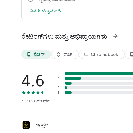
ವಿವರಗಳನ್ನು ನೋಡಿ
ರೇಟಿಂಗ್‌ಗಳು ಮತ್ತು ಅಭಿಪ್ರಾಯಗಳು
arrow_forward
ಫೋನ್
ವಾಚ್
Chromebook
phone_android
watch
laptop
tablet_and
4.6
5
4
3
2
1
4.56ಮಿ
ವಿಮರ್ಶೆಗಳು
ಆನಿಪ್ರಭ