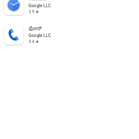
Google LLC
3.9
star
ಫೋನ್
Google LLC
4.4
star