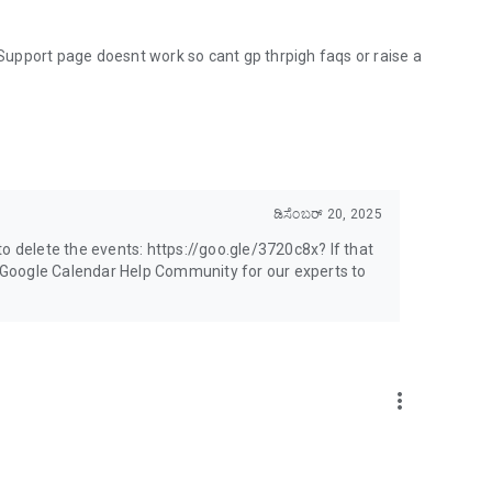
. Support page doesnt work so cant gp thrpigh faqs or raise a
ಡಿಸೆಂಬರ್ 20, 2025
e to delete the events: https://goo.gle/3720c8x? If that
ur Google Calendar Help Community for our experts to
more_vert