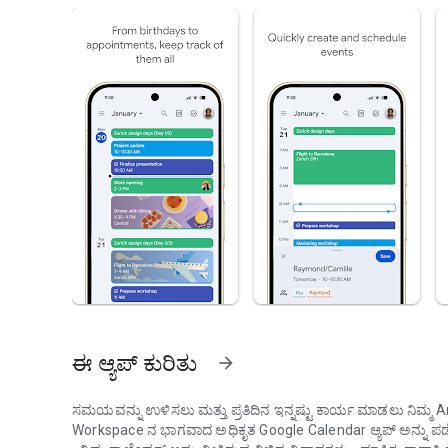
ಈ ಆ್ಯಪ್ ಕುರಿತು
arrow_forward
ಸಮಯವನ್ನು ಉಳಿಸಲು ಮತ್ತು ಪ್ರತಿದಿನ ಇನ್ನಷ್ಟು ಕಾರ್ಯ ಮಾಡಲು ನಿಮ್ಮ A
Workspace ನ ಭಾಗವಾದ ಅಧಿಕೃತ Google Calendar ಆ್ಯಪ್ ಅನ್ನು ಪಡ